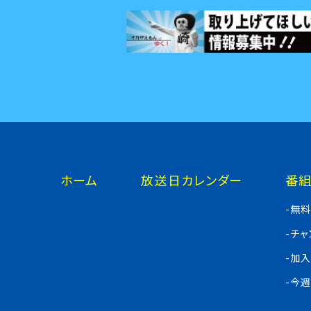
ホーム
放送日カレンダー
番
-無
-チ
-加
-今