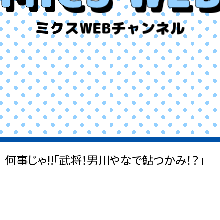
ミクスWEBチャンネル
何事じゃ!!「武将！男川やなで鮎つかみ！？」