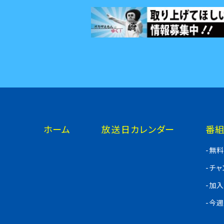
ホーム
放送日カレンダー
番
-無
-チ
-加
-今