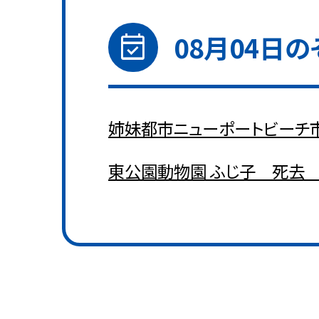
event_available
08月04日
の
姉妹都市ニューポートビーチ
東公園動物園 ふじ子 死