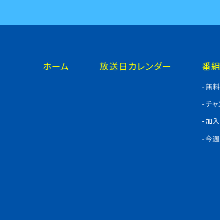
ホーム
放送日カレンダー
番
-無
-チ
-加
-今